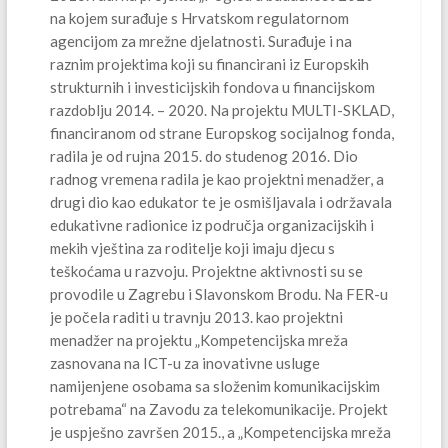
na kojem surađuje s Hrvatskom regulatornom
agencijom za mrežne djelatnosti. Surađuje i na
raznim projektima koji su financirani iz Europskih
strukturnih i investicijskih fondova u financijskom
razdoblju 2014. – 2020. Na projektu MULTI-SKLAD,
financiranom od strane Europskog socijalnog fonda,
radila je od rujna 2015. do studenog 2016. Dio
radnog vremena radila je kao projektni menadžer, a
drugi dio kao edukator te je osmišljavala i održavala
edukativne radionice iz područja organizacijskih i
mekih vještina za roditelje koji imaju djecu s
teškoćama u razvoju. Projektne aktivnosti su se
provodile u Zagrebu i Slavonskom Brodu. Na FER-u
je počela raditi u travnju 2013. kao projektni
menadžer na projektu „Kompetencijska mreža
zasnovana na ICT-u za inovativne usluge
namijenjene osobama sa složenim komunikacijskim
potrebama“ na Zavodu za telekomunikacije. Projekt
je uspješno završen 2015., a „Kompetencijska mreža