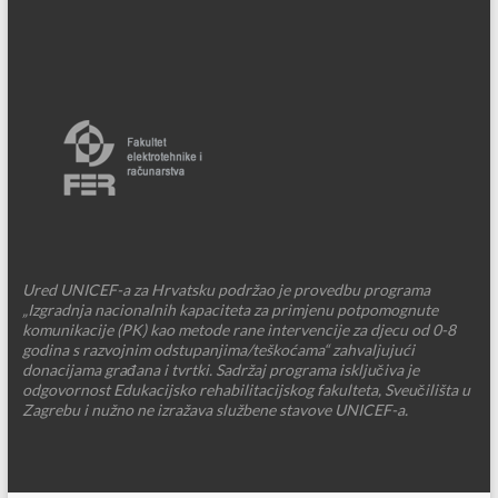
Ured UNICEF-a za Hrvatsku podržao je provedbu programa
„Izgradnja nacionalnih kapaciteta za primjenu potpomognute
komunikacije (PK) kao metode rane intervencije za djecu od 0-8
godina s razvojnim odstupanjima/teškoćama“ zahvaljujući
donacijama građana i tvrtki. Sadržaj programa isključiva je
odgovornost Edukacijsko rehabilitacijskog fakulteta, Sveučilišta u
Zagrebu i nužno ne izražava službene stavove UNICEF-a.